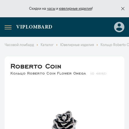
Скидки на
часы
и
ювелирные изделия
!
VIPLOMBARD
Скидки на
часы
и
ювелирные изделия
!
Часовой ломбард
Каталог
Ювелирные изделия
Кольцо Roberto 
Roberto Coin
Кольцо Roberto Coin Flower Omega
41682