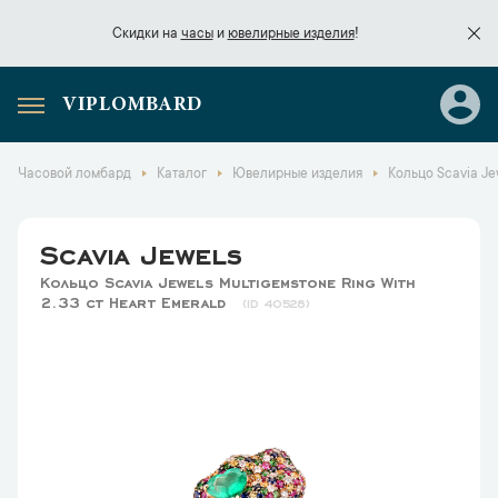
Скидки на
часы
и
ювелирные изделия
!
VIPLOMBARD
Скидки на
часы
и
ювелирные изделия
!
Часовой ломбард
Каталог
Ювелирные изделия
Кольцо Scavia Je
Scavia Jewels
Кольцо Scavia Jewels Multigemstone Ring With
2.33 ct Heart Emerald
40528