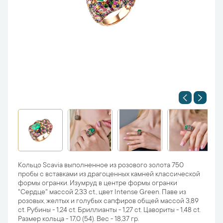
Кольцо Scavia выполненное из розового золота 750
пробы с вставками из драгоценных камней классической
формы огранки. Изумруд в центре формы огранки
"Сердце" массой 2,33 ct., цвет Intense Green. Паве из
розовых, желтых и голубых сапфиров общей массой 3,89
ct. Рубины - 1,24 ct. Бриллианты - 1,27 ct. Цавориты - 1,48 ct.
Размер кольца - 17,0 (54). Вес - 18,37 гр.