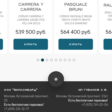
CARRERA Y
PASQUALE
RALF
CARRERA
BRUNI
БРАСЛЕТ 
TENNIS
СЕРЬГИ CARRERA Y
СЕРЬГИ PASQUALE BRUNI
DIAMOND
CARRERA ANGELITOS
РRАTО FIORITO WHITE
G/
YELLOW GOLD
GOLD & DIAMOND
539 500 руб.
564 400 руб.
564 
КУПИТЬ
КУПИТЬ
К
ООО "ВИПЛОМБАРД"
ИП ГУБАНОВ С.В.
Москва
,
Кутузовский проспект,
Москва, Кутузовский проспект, 23к1,
23
Есть бесплатная парковка!
Есть бесплатная парковка!
+7 (925) 761-22-06
+7 (495) 212-12-77