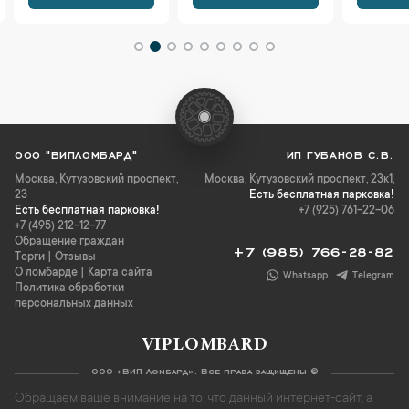
ООО "ВИПЛОМБАРД"
ИП ГУБАНОВ С.В.
Москва
,
Кутузовский проспект,
Москва, Кутузовский проспект, 23к1,
23
Есть бесплатная парковка!
Есть бесплатная парковка!
+7 (925) 761-22-06
+7 (495) 212-12-77
Обращение граждан
+7 (985) 766-28-82
Торги
|
Отзывы
О ломбарде
|
Карта сайта
Whatsapp
Telegram
Политика обработки
персональных данных
VIPLOMBARD
ООО «ВИП Ломбард». Все права защищены ©
Обращаем ваше внимание на то, что данный интернет-сайт, а