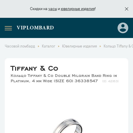
Скидки на
часы
и
ювелирные изделия
!
VIPLOMBARD
Скидки на
часы
и
ювелирные изделия
!
Часовой ломбард
Каталог
Ювелирные изделия
Кольцо Tiffany & 
Tiffany & Co
Кольцо Tiffany & Co Double Milgrain Band Ring in
Platinum, 4 mm Wide (SIZE 60) 36338547
42183