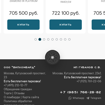
DIAMOND IN PLATINUM
SIZ
94401/04
705 500 руб.
722 100 руб.
705 
КУПИТЬ
КУПИТЬ
К
ООО "ВИПЛОМБАРД"
ИП ГУБАНОВ С.В.
Москва
,
Кутузовский проспект,
Москва, Кутузовский проспект, 23к1,
23
Есть бесплатная парковка!
Есть бесплатная парковка!
+7 (925) 761-22-06
+7 (495) 212-12-77
Обращение граждан
+7 (985) 766-28-82
Торги
|
Отзывы
О ломбарде
|
Карта сайта
Whatsapp
Telegram
Политика обработки