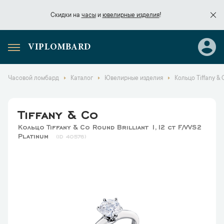
Скидки на
часы
и
ювелирные изделия
!
VIPLOMBARD
Скидки на
часы
и
ювелирные изделия
!
Часовой ломбард
Каталог
Ювелирные изделия
Кольцо Tiffany & C
Tiffany & Co
Кольцо Tiffany & Co Round Brilliant 1,12 ct F/VVS2
Platinum
40576