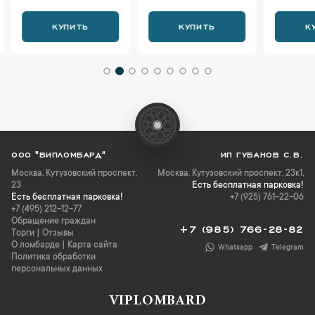
КУПИТЬ
КУПИТЬ
К
ООО "ВИПЛОМБАРД"
ИП ГУБАНОВ С.В.
Москва
,
Кутузовский проспект,
Москва, Кутузовский проспект, 23к1,
23
Есть бесплатная парковка!
Есть бесплатная парковка!
+7 (925) 761-22-06
+7 (495) 212-12-77
Обращение граждан
+7 (985) 766-28-82
Торги
|
Отзывы
О ломбарде
|
Карта сайта
Whatsapp
Telegram
Политика обработки
персональных данных
VIPLOMBARD