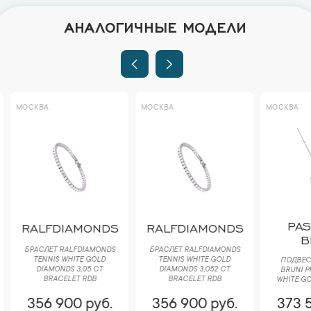
АНАЛОГИЧНЫЕ МОДЕЛИ
МОСКВА
МОСКВА
МОСКВА
PA
RALFDIAMONDS
RALFDIAMONDS
B
БРАСЛЕТ RALFDIAMONDS
БРАСЛЕТ RALFDIAMONDS
TENNIS WHITE GOLD
TENNIS WHITE GOLD
ПОДВЕС
DIAMONDS 3,05 CT
DIAMONDS 3,052 CT
BRUNI Р
BRACELET RDB
BRACELET RDB
WHITE GO
356 900 руб.
356 900 руб.
373 