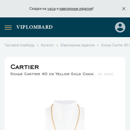
Скидки на
часы
и
ювелирные изделия
!
VIPLOMBARD
Скидки на
часы
и
ювелирные изделия
!
Часовой ломбард
Каталог
Ювелирные изделия
Колье Cartier 40
Cartier
Колье Cartier 40 cm Yellow Gold Chain
41901