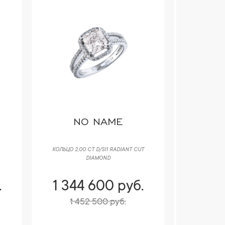
NO NAME
B
КОЛЬЦО 2,00 CT D/SI1 RADIANT CUT
КОЛЬЦО BVLG
DIAMOND
.
1 344 600 руб.
1 34
1 452 500 руб.