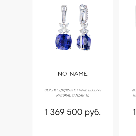
RIS
NO NAME
MPLE ROSE
СЕРЬГИ 12,89/12,85 CT VIVID BLUE/VS
КО
E
NATURAL TANZANITE
MA
руб.
1 369 500 руб.
б.