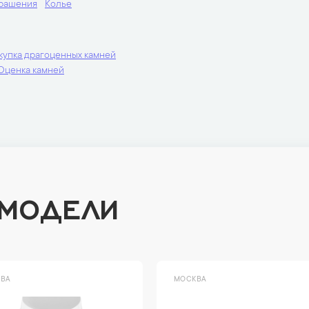
крашения
Колье
купка драгоценных камней
Оценка камней
 МОДЕЛИ
ВА
МОСКВА