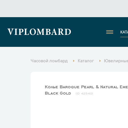
VIPLOMBARD
КАТ
Часовой ломбард
Каталог
Ювелирные
Колье Baroque Pearl & Natural Eme
Black Gold
42540