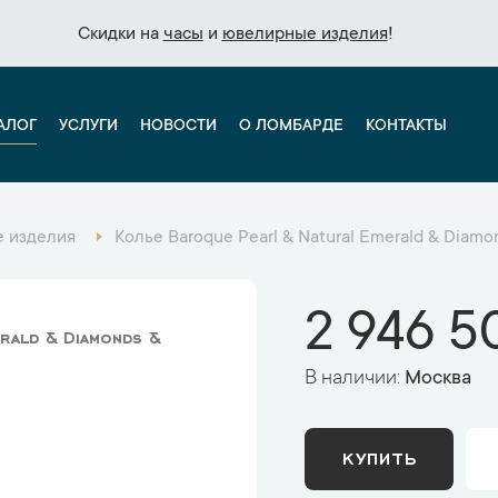
Скидки на
Скидки на
часы
часы
и
и
ювелирные изделия
ювелирные изделия
!
!
АЛОГ
УСЛУГИ
НОВОСТИ
О ЛОМБАРДЕ
КОНТАКТЫ
 изделия
Колье Baroque Pearl & Natural Emerald & Diamo
2 946 5
rald & Diamonds &
В наличии:
Москва
КУПИТЬ