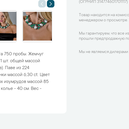
(ОГРНИП 314774601701117)
Товар находится на комисс
менеджером о просмотре.
Мы гарантируем, что все и
прошли предпродажную по
Мы не являемся дилерами 
а 750 пробы. Жемчуг
11 шт. общей массой
). Паве из 224
и массой 6,30 ct. Цвет
дных изумрудов массой 85
колье - 40 см. Вес -