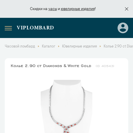
Скидки на
часы
и
ювелирные изделия
!
VIPLOMBARD
Скидки на
часы
и
ювелирные изделия
!
Часовой ломбард
Каталог
Ювелирные изделия
Колье 2.90 ct Di
Колье 2.90 ct Diamonds & White Gold
40543