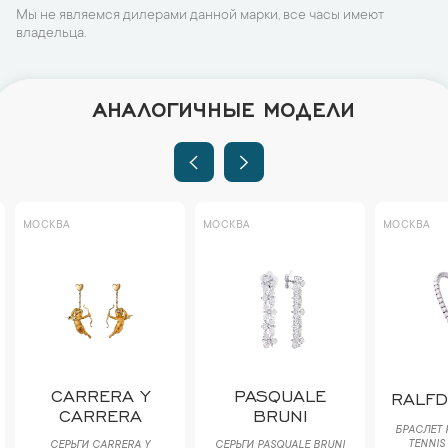
Мы не являемся дилерами данной марки, все часы имеют
владельца.
АНАЛОГИЧНЫЕ МОДЕЛИ
МОСКВА
МОСКВА
МОСКВА
CARRERA Y
PASQUALE
RALF
CARRERA
BRUNI
БРАСЛЕТ 
TENNIS
СЕРЬГИ CARRERA Y
СЕРЬГИ PASQUALE BRUNI