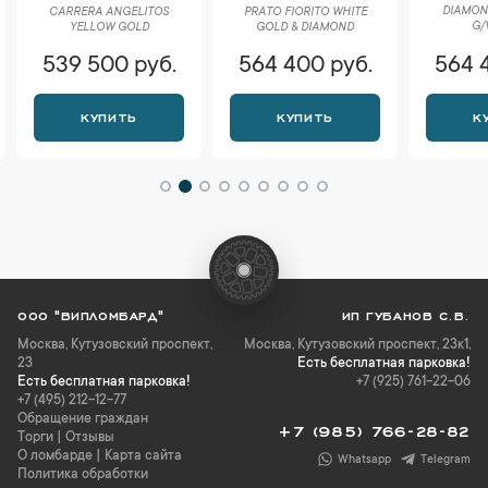
DIAMOND
CARRERA ANGELITOS
РRАTО FIORITO WHITE
G/
YELLOW GOLD
GOLD & DIAMOND
539 500 руб.
564 400 руб.
564 
КУПИТЬ
КУПИТЬ
К
ООО "ВИПЛОМБАРД"
ИП ГУБАНОВ С.В.
Москва
,
Кутузовский проспект,
Москва, Кутузовский проспект, 23к1,
23
Есть бесплатная парковка!
Есть бесплатная парковка!
+7 (925) 761-22-06
+7 (495) 212-12-77
Обращение граждан
+7 (985) 766-28-82
Торги
|
Отзывы
О ломбарде
|
Карта сайта
Whatsapp
Telegram
Политика обработки