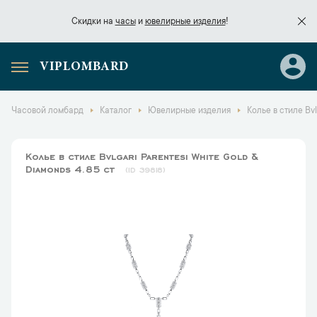
Скидки на
часы
и
ювелирные изделия
!
VIPLOMBARD
Скидки на
часы
и
ювелирные изделия
!
Часовой ломбард
Каталог
Ювелирные изделия
Колье в стиле Bvl
Колье в стиле Bvlgari Parentesi White Gold &
Diamonds 4.85 ct
39818