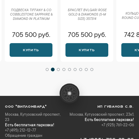
ПОДВЕСКА TIFFANY & CO
БРАСЛЕТ BVLGARI ROSE
КОЛЬЦО 
COBBLESTONE SAPPHIRE &
GOLD & DIAMONDS (S-M
ROUND CU
DIAMOND IN PLATINUM
SIZE) 357314
705 500 руб.
705 500 руб.
742 
КУПИТЬ
КУПИТЬ
К
ООО "ВИПЛОМБАРД"
ИП ГУБАНОВ С.В.
Москва
,
Кутузовский проспект,
Москва, Кутузовский проспект, 23к1,
23
Есть бесплатная парковка!
Есть бесплатная парковка!
+7 (925) 761-22-06
+7 (495) 212-12-77
Обращение граждан
+7 (985) 766-28-82