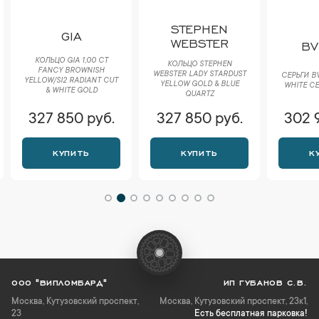
STEPHEN
GIA
WEBSTER
BV
КОЛЬЦО GIA 1,00 CT
КОЛЬЦО STEPHEN
FANCY BROWNISH
WEBSTER LADY STARDUST
СЕРЬГИ B
YELLOW/SI2 RADIANT CUT
YELLOW GOLD & BLUE
WHITE CE
& WHITE GOLD
QUARTZ
327 850 руб.
327 850 руб.
302 
КУПИТЬ
КУПИТЬ
К
ООО "ВИПЛОМБАРД"
ИП ГУБАНОВ С.В.
Москва
,
Кутузовский проспект,
Москва, Кутузовский проспект, 23к1,
23
Есть бесплатная парковка!