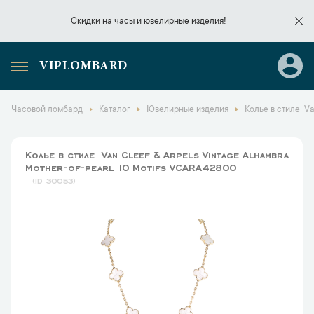
Скидки на
часы
и
ювелирные изделия
!
VIPLOMBARD
Скидки на
часы
и
ювелирные изделия
!
Часовой ломбард
Каталог
Ювелирные изделия
Колье в стиле Va
Колье в стиле Van Cleef & Arpels Vintage Alhambra
Mother-of-pearl 10 Motifs VCARA42800
30053