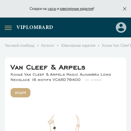
Скидки на
часы
и
ювелирные изделия
!
VIPLOMBARD
Скидки на
часы
и
ювелирные изделия
!
Часовой ломбард
Каталог
Ювелирные изделия
Колье Van Cleef 
Van Cleef & Arpels
Колье Van Cleef & Arpels Magic Alhambra Long
Necklace 16 motifs VCARD79400
41594
АКЦИЯ