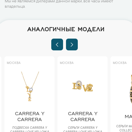
Мы не являемся дилерами данной марки, все часы имеют
владельца.
АНАЛОГИЧНЫЕ МОДЕЛИ
МОСКВА
МОСКВА
МОСКВА
CARRERA Y
CARRERA Y
MA
CARRERA
CARRERA
СЕРЬГИ M
ПОДВЕСКА CARRERA Y
СЕРЬГИ CARRERA Y
COLLEC