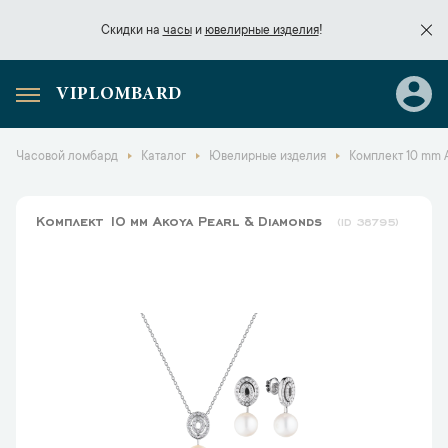
Скидки на
часы
и
ювелирные изделия
!
VIPLOMBARD
Скидки на
часы
и
ювелирные изделия
!
Часовой ломбард
Каталог
Ювелирные изделия
Комплект 10 mm A
Комплект 10 mm Akoya Pearl & Diamonds
38795