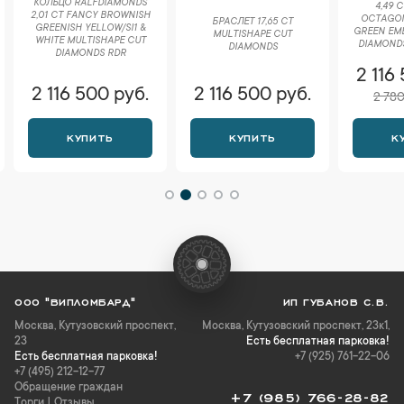
КОЛЬЦО RALFDIAMONDS
4,49 
2,01 CT FANCY BROWNISH
OCTAGON
БРАСЛЕТ 17,65 CT
GREENISH YELLOW/SI1 &
GREEN EME
MULTISHAPE CUT
WHITE MULTISHAPE CUT
DIAMONDS
DIAMONDS
DIAMONDS RDR
2 116
2 116 500 руб.
2 116 500 руб.
2 780
КУПИТЬ
КУПИТЬ
К
ООО "ВИПЛОМБАРД"
ИП ГУБАНОВ С.В.
Москва
,
Кутузовский проспект,
Москва, Кутузовский проспект, 23к1,
23
Есть бесплатная парковка!
Есть бесплатная парковка!
+7 (925) 761-22-06
+7 (495) 212-12-77
Обращение граждан
+7 (985) 766-28-82
Торги
|
Отзывы