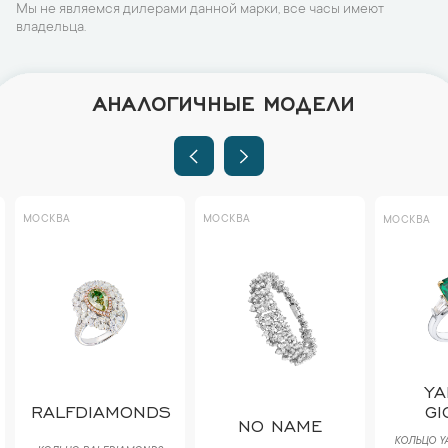
Мы не являемся дилерами данной марки, все часы имеют
владельца.
АНАЛОГИЧНЫЕ МОДЕЛИ
МОСКВА
МОСКВА
МОСКВА
Y
RALFDIAMONDS
GI
NO NAME
КОЛЬЦО YA