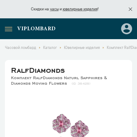
Скидки на
часы
и
ювелирные изделия
!
VIPLOMBARD
Скидки на
часы
и
ювелирные изделия
!
Часовой ломбард
Каталог
Ювелирные изделия
Комплект RalfDia
RalfDiamonds
Комплект RalfDiamonds Naturl Sapphires &
Diamonds Moving Flowers
38428