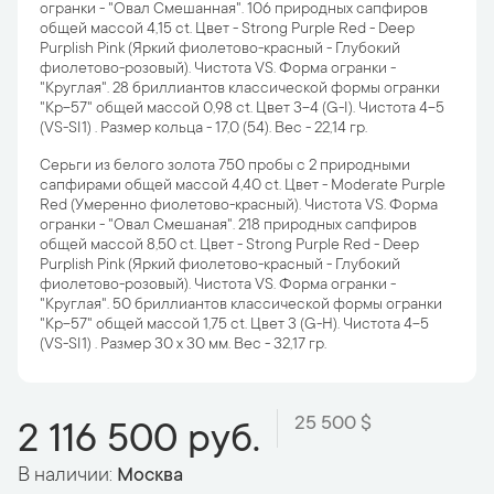
огранки - "Овал Смешанная". 106 природных сапфиров
общей массой 4,15 ct. Цвет - Strong Purple Red - Deep
Purplish Pink (Яркий фиолетово-красный - Глубокий
фиолетово-розовый). Чистота VS. Форма огранки -
"Круглая". 28 бриллиантов классической формы огранки
"Кр-57" общей массой 0,98 ct. Цвет 3-4 (G-I). Чистота 4-5
(VS-SI1) . Размер кольца - 17,0 (54). Вес - 22,14 гр.
Серьги из белого золота 750 пробы с 2 природными
сапфирами общей массой 4,40 ct. Цвет - Moderate Purple
Red (Умеренно фиолетово-красный). Чистота VS. Форма
огранки - "Овал Смешаная". 218 природных сапфиров
общей массой 8,50 ct. Цвет - Strong Purple Red - Deep
Purplish Pink (Яркий фиолетово-красный - Глубокий
фиолетово-розовый). Чистота VS. Форма огранки -
"Круглая". 50 бриллиантов классической формы огранки
"Кр-57" общей массой 1,75 ct. Цвет 3 (G-H). Чистота 4-5
(VS-SI1) . Размер 30 х 30 мм. Вес - 32,17 гр.
25 500 $
2 116 500 руб.
В наличии:
Москва