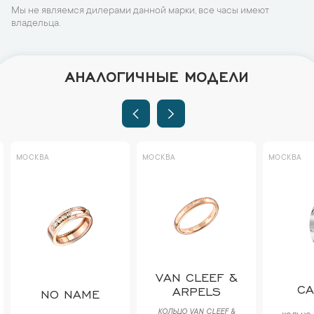
Мы не являемся дилерами данной марки, все часы имеют
владельца.
АНАЛОГИЧНЫЕ МОДЕЛИ
МОСКВА
МОСКВА
МОСКВА
VAN CLEEF &
CA
ARPELS
NO NAME
КОЛЬЦО VAN CLEEF &