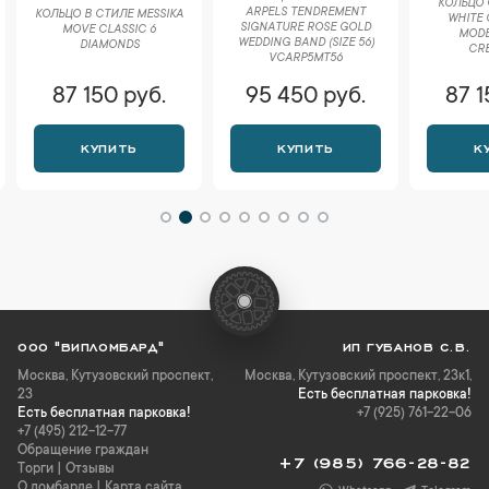
КОЛЬЦО 
ARPELS TENDREMENT
КОЛЬЦО В СТИЛЕ MESSIKA
WHITE 
SIGNATURE ROSE GOLD
MOVE CLASSIC 6
MODEL
WEDDING BAND (SIZE 56)
DIAMONDS
CRB
VCARP5MT56
87 150 руб.
95 450 руб.
87 1
КУПИТЬ
КУПИТЬ
К
ООО "ВИПЛОМБАРД"
ИП ГУБАНОВ С.В.
Москва
,
Кутузовский проспект,
Москва, Кутузовский проспект, 23к1,
23
Есть бесплатная парковка!
Есть бесплатная парковка!
+7 (925) 761-22-06
+7 (495) 212-12-77
Обращение граждан
+7 (985) 766-28-82
Торги
|
Отзывы
О ломбарде
|
Карта сайта