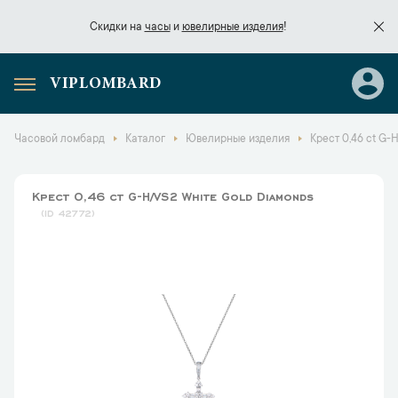
Скидки на
часы
и
ювелирные изделия
!
VIPLOMBARD
Скидки на
часы
и
ювелирные изделия
!
Часовой ломбард
Каталог
Ювелирные изделия
Крест 0,46 ct G-
Крест 0,46 ct G-H/VS2 White Gold Diamonds
42772