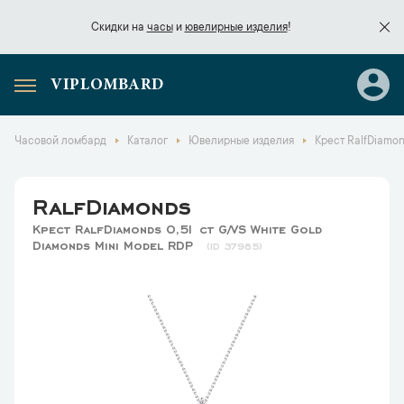
Скидки на
часы
и
ювелирные изделия
!
VIPLOMBARD
Скидки на
часы
и
ювелирные изделия
!
Часовой ломбард
Каталог
Ювелирные изделия
Крест RalfDiamon
RalfDiamonds
Крест RalfDiamonds 0,51 ct G/VS White Gold
Diamonds Mini Model RDP
37985