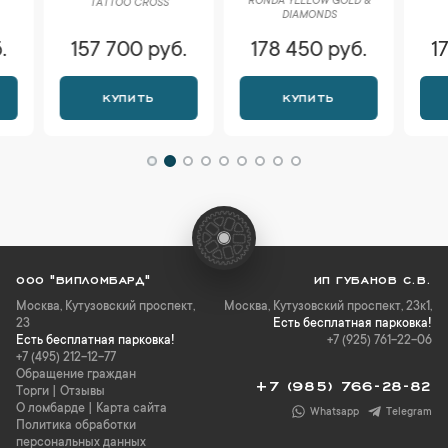
RONDA YELLOW GOLD &
TATTOO CROSS
DI
DIAMONDS
157 700 руб.
178 450 руб.
174 
КУПИТЬ
КУПИТЬ
К
ООО "ВИПЛОМБАРД"
ИП ГУБАНОВ С.В.
Москва
,
Кутузовский проспект,
Москва, Кутузовский проспект, 23к1,
23
Есть бесплатная парковка!
Есть бесплатная парковка!
+7 (925) 761-22-06
+7 (495) 212-12-77
Обращение граждан
+7 (985) 766-28-82
Торги
|
Отзывы
О ломбарде
|
Карта сайта
Whatsapp
Telegram
Политика обработки
персональных данных