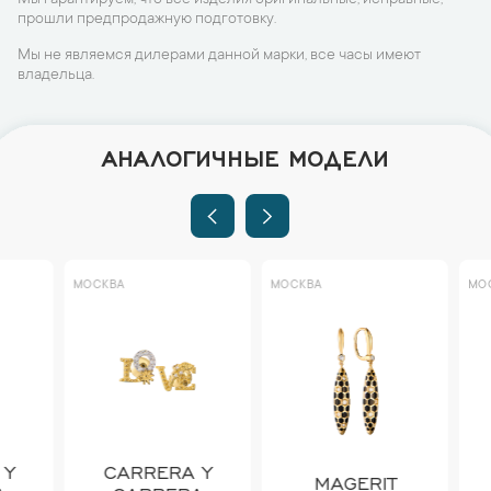
Мы гарантируем, что все изделия оригинальные, исправные,
прошли предпродажную подготовку.
Мы не являемся дилерами данной марки, все часы имеют
владельца.
АНАЛОГИЧНЫЕ МОДЕЛИ
МОСКВА
МОСКВА
МОСКВА
CARRERA Y
MAGERIT
NO