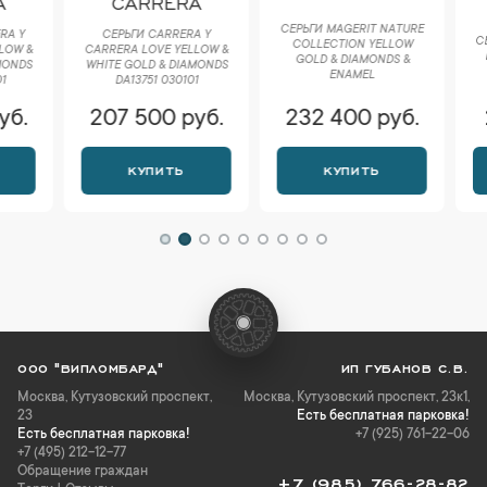
CARRERA
СЕРЬГИ MAGERIT NATURE
СЕРЬГИ CARRERA Y
СЕРЬГИ В 
COLLECTION YELLOW
CARRERA LOVE YELLOW &
B.ZERO1
GOLD & DIAMONDS &
WHITE GOLD & DIAMONDS
DI
ENAMEL
DA13751 030101
207 500 руб.
232 400 руб.
219 
КУПИТЬ
КУПИТЬ
К
ООО "ВИПЛОМБАРД"
ИП ГУБАНОВ С.В.
Москва
,
Кутузовский проспект,
Москва, Кутузовский проспект, 23к1,
23
Есть бесплатная парковка!
Есть бесплатная парковка!
+7 (925) 761-22-06
+7 (495) 212-12-77
Обращение граждан
+7 (985) 766-28-82