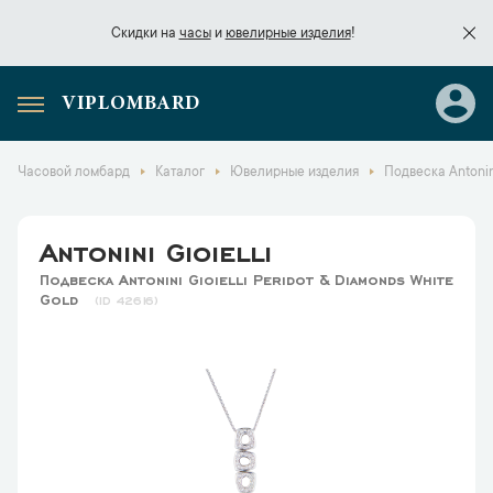
Скидки на
часы
и
ювелирные изделия
!
VIPLOMBARD
Скидки на
часы
и
ювелирные изделия
!
Часовой ломбард
Каталог
Ювелирные изделия
Подвеска Antonini
Antonini Gioielli
Подвеска Antonini Gioielli Peridot & Diamonds White
Gold
42616