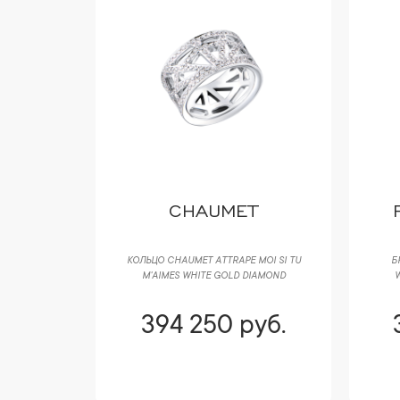
CHAUMET
SOLITAIRE
КОЛЬЦО CHAUMET ATTRAPE MOI SI TU
Б
OLD PAVED
M'AIMES WHITE GOLD DIAMOND
W
уб.
394 250 руб.