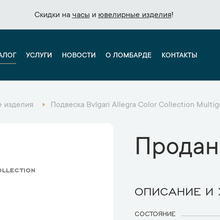
Скидки на
Скидки на
часы
часы
и
и
ювелирные изделия
ювелирные изделия
!
!
АЛОГ
УСЛУГИ
НОВОСТИ
О ЛОМБАРДЕ
КОНТАКТЫ
 изделия
Подвеска Bvlgari Allegra Color Collection Mult
Продан
ollection
ОПИСАНИЕ И
СОСТОЯНИЕ