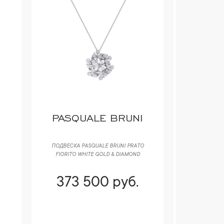
PASQUALE BRUNI
PASQ
ПОДВЕСКА PASQUALE BRUNI РRАTО
КОЛЬЦО P
FIORITO WHITE GOLD & DIAMOND
FIORITO 
373 500 руб.
398