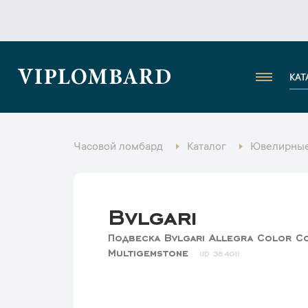
VIPLOMBARD
КАТ
Часовой ломбард
Каталог
Ювелирные
Bvlgari
Подвеска Bvlgari Allegra Color C
Multigemstone
38401