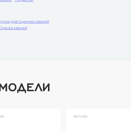
ашения
Подвески
купка драгоценных камней
Оценка камней
 МОДЕЛИ
ВА
МОСКВА