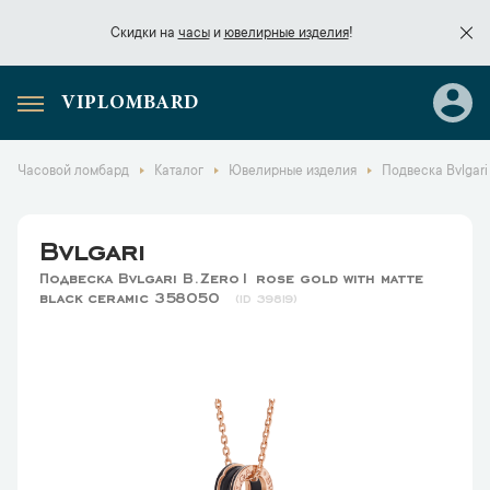
Скидки на
часы
и
ювелирные изделия
!
VIPLOMBARD
Скидки на
часы
и
ювелирные изделия
!
Часовой ломбард
Каталог
Ювелирные изделия
Подвеска Bvlgari 
Bvlgari
Подвеска Bvlgari B.Zero1 rose gold with matte
black ceramic 358050
39819