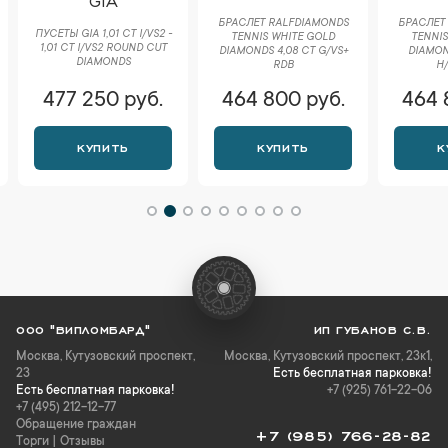
БРАСЛЕТ RALFDIAMONDS
БРАСЛЕТ 
ПУСЕТЫ GIA 1,01 CT I/VS2 -
TENNIS WHITE GOLD
TENNIS
1,01 CT I/VS2 ROUND CUT
DIAMONDS 4,08 CT G/VS+
DIAMOND
DIAMONDS
RDB
H/
477 250 руб.
464 800 руб.
464 
КУПИТЬ
КУПИТЬ
К
ООО "ВИПЛОМБАРД"
ИП ГУБАНОВ С.В.
Москва
,
Кутузовский проспект,
Москва, Кутузовский проспект, 23к1,
23
Есть бесплатная парковка!
Есть бесплатная парковка!
+7 (925) 761-22-06
+7 (495) 212-12-77
Обращение граждан
+7 (985) 766-28-82
Торги
|
Отзывы