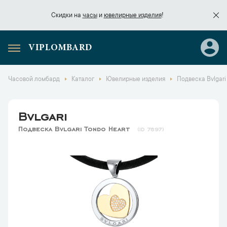
Скидки на
часы
и
ювелирные изделия
!
VIPLOMBARD
Скидки на
часы
и
ювелирные изделия
!
Часовой ломбард
Каталог
Ювелирные изделия
Подвеска Bvlgari
Bvlgari
Подвеска Bvlgari Tondo Heart
7897