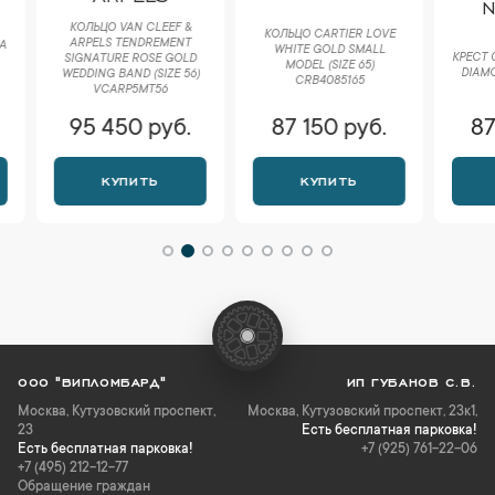
NO
КОЛЬЦО VAN CLEEF &
КОЛЬЦО CARTIER LOVE
ARPELS TENDREMENT
WHITE GOLD SMALL
КРЕСТ 0,9
SIGNATURE ROSE GOLD
MODEL (SIZE 65)
DIAMOND
WEDDING BAND (SIZE 56)
CRB4085165
VCARP5MT56
95 450 руб.
87 150 руб.
87 1
КУПИТЬ
КУПИТЬ
К
ООО "ВИПЛОМБАРД"
ИП ГУБАНОВ С.В.
Москва
,
Кутузовский проспект,
Москва, Кутузовский проспект, 23к1,
23
Есть бесплатная парковка!
Есть бесплатная парковка!
+7 (925) 761-22-06
+7 (495) 212-12-77
Обращение граждан