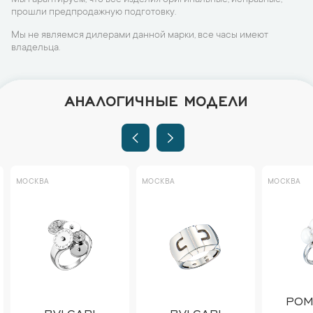
Мы гарантируем, что все изделия оригинальные, исправные,
прошли предпродажную подготовку.
Мы не являемся дилерами данной марки, все часы имеют
владельца.
АНАЛОГИЧНЫЕ МОДЕЛИ
МОСКВА
МОСКВА
МОСКВА
POM
BVLGARI
BVLGARI