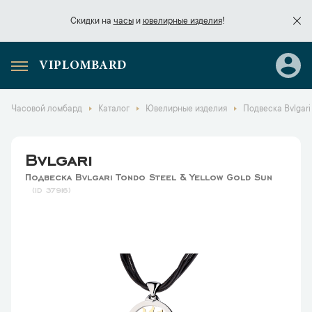
Скидки на
часы
и
ювелирные изделия
!
VIPLOMBARD
Скидки на
часы
и
ювелирные изделия
!
Часовой ломбард
Каталог
Ювелирные изделия
Подвеска Bvlgari 
Bvlgari
Подвеска Bvlgari Tondo Steel & Yellow Gold Sun
37916