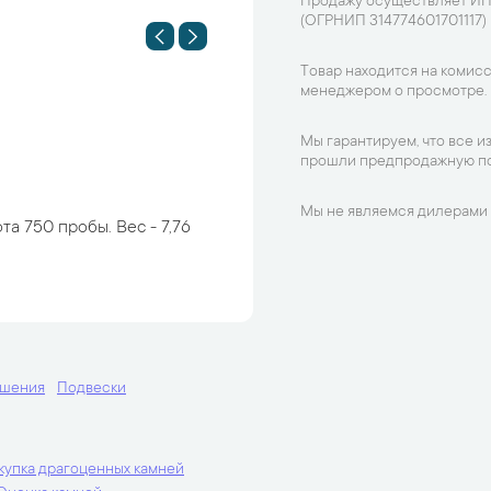
Продажу осуществляет ИП
(ОГРНИП 314774601701117)
Товар находится на комисс
менеджером о просмотре.
Мы гарантируем, что все и
прошли предпродажную по
Мы не являемся дилерами 
та 750 пробы. Вес - 7,76
ашения
Подвески
купка драгоценных камней