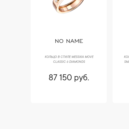
T
NO NAME
DE LIENS
КОЛЬЦО В СТИЛЕ MESSIKA MOVE
КО
OND
CLASSIC 6 DIAMONDS
SM
уб.
87 150 руб.