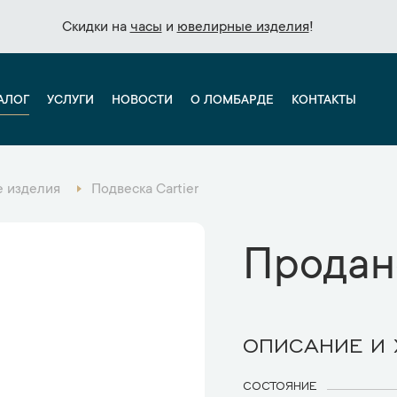
Скидки на
Скидки на
часы
часы
и
и
ювелирные изделия
ювелирные изделия
!
!
АЛОГ
УСЛУГИ
НОВОСТИ
О ЛОМБАРДЕ
КОНТАКТЫ
 изделия
Подвеска Cartier
Продан
ОПИСАНИЕ И
СОСТОЯНИЕ