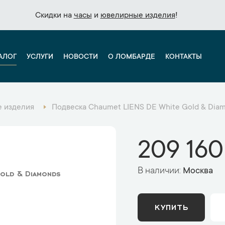
Скидки на
Скидки на
часы
часы
и
и
ювелирные изделия
ювелирные изделия
!
!
АЛОГ
УСЛУГИ
НОВОСТИ
О ЛОМБАРДЕ
КОНТАКТЫ
 изделия
Подвеска Chaumet LIENS DE White Gold & Dia
209 160
В наличии:
Москва
old & Diamonds
КУПИТЬ