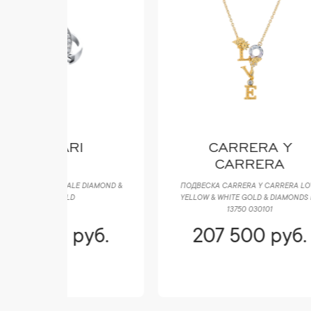
CARRERA Y
CARRERA
DIAMOND &
ПОДВЕСКА CARRERA Y CARRERA LOVE
СЕ
YELLOW & WHITE GOLD & DIAMONDS DA
YE
13750 030101
уб.
207 500 руб.