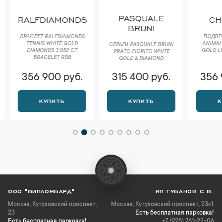
PASQUALE
RALFDIAMONDS
CH
BRUNI
БРАСЛЕТ RALFDIAMONDS
ПОДВЕС
TENNIS WHITE GOLD
ANIMAL 
СЕРЬГИ PASQUALE BRUNI
DIAMONDS 3,052 CT
GOLD LI
РRАTО FIORITO WHITE
BRACELET RDB
GOLD & DIAMOND
356 900 руб.
315 400 руб.
356 
КУПИТЬ
КУПИТЬ
К
ООО "ВИПЛОМБАРД"
ИП ГУБАНОВ С.В.
Москва
,
Кутузовский проспект,
Москва, Кутузовский проспект, 23к1,
23
Есть бесплатная парковка!
Есть бесплатная парковка!
+7 (925) 761-22-06