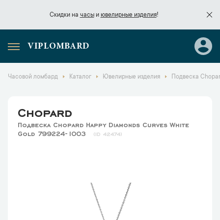
Скидки на
часы
и
ювелирные изделия
!
VIPLOMBARD
Скидки на
часы
и
ювелирные изделия
!
Часовой ломбард
Каталог
Ювелирные изделия
Подвеска Chopar
Chopard
Подвеска Chopard Happy Diamonds Curves White
Gold 799224-1003
42474