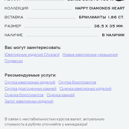
КОЛЛЕКЦИЯ
HAPPY DIAMONDS HEART
ВСТАВКА
БРИЛЛИАНТЫ 1,86 CT.
РАЗМЕР
38,5 Х 35 ММ.
НАЛИЧИЕ
В НАЛИЧИИ
Вас могут заинтересовать
Ювелирные изделия Chopard
Новые ювелирные украшения
Подвески
Рекомендуемые услуги
Скупка ювелирных изделий
Скупка бриллиантов
Скупка драгоценных камней
Оценка ювелирных изделий
Оценка бриллиантов
Оценка камней
Залог ювелирных изделий
В связи с нестабильностью курсов валют, актуальную
стоимость в рублях уточняйте у менеджера!