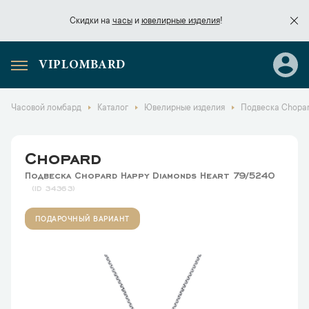
Скидки на
часы
и
ювелирные изделия
!
VIPLOMBARD
Скидки на
часы
и
ювелирные изделия
!
Часовой ломбард
Каталог
Ювелирные изделия
Подвеска Chopar
Chopard
Подвеска Chopard Happy Diamonds Heart 79/5240
34363
ПОДАРОЧНЫЙ ВАРИАНТ