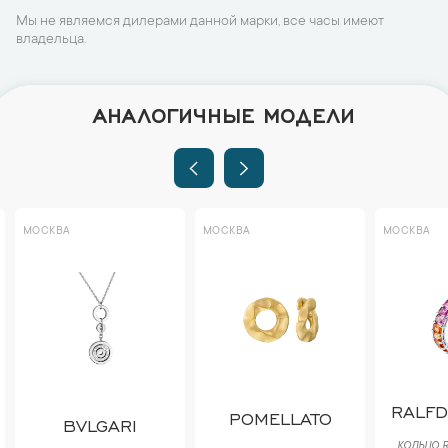
Мы не являемся дилерами данной марки, все часы имеют
владельца.
АНАЛОГИЧНЫЕ МОДЕЛИ
МОСКВА
МОСКВА
МОСКВА
RALF
POMELLATO
BVLGARI
КОЛЬЦО 