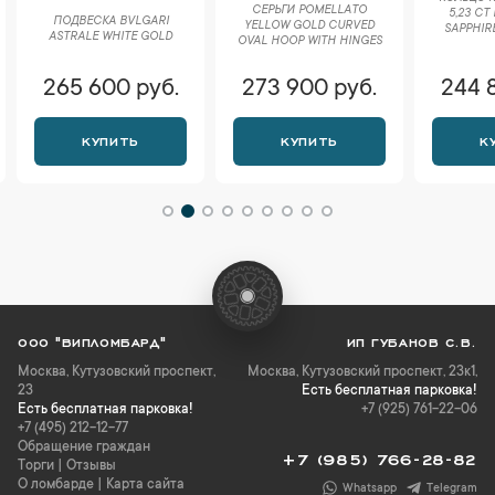
СЕРЬГИ POMELLATO
5,23 CT
ПОДВЕСКА BVLGARI
YELLOW GOLD CURVED
SAPPHIR
ASTRALE WHITE GOLD
OVAL HOOP WITH HINGES
265 600 руб.
273 900 руб.
244 
КУПИТЬ
КУПИТЬ
К
ООО "ВИПЛОМБАРД"
ИП ГУБАНОВ С.В.
Москва
,
Кутузовский проспект,
Москва, Кутузовский проспект, 23к1,
23
Есть бесплатная парковка!
Есть бесплатная парковка!
+7 (925) 761-22-06
+7 (495) 212-12-77
Обращение граждан
+7 (985) 766-28-82
Торги
|
Отзывы
О ломбарде
|
Карта сайта
Whatsapp
Telegram