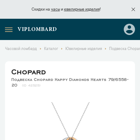
Скидки на
часы
и
ювелирные изделия
!
VIPLOMBARD
Скидки на
часы
и
ювелирные изделия
!
Часовой ломбард
Каталог
Ювелирные изделия
Подвеска Chopar
Chopard
Подвеска Chopard Happy Diamonds Hearts 79/6558-
20
42525