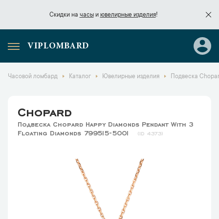
Скидки на
часы
и
ювелирные изделия
!
VIPLOMBARD
Скидки на
часы
и
ювелирные изделия
!
Часовой ломбард
Каталог
Ювелирные изделия
Подвеска Chopar
Chopard
Подвеска Chopard Happy Diamonds Pendant With 3
Floating Diamonds 799515-5001
4373