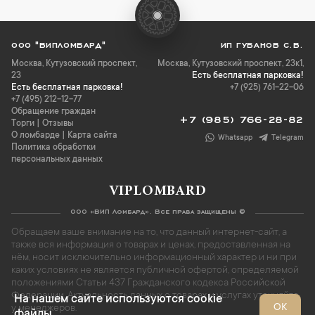
ООО "ВИПЛОМБАРД"
ИП ГУБАНОВ С.В.
Москва
,
Кутузовский проспект,
Москва, Кутузовский проспект, 23к1,
23
Есть бесплатная парковка!
Есть бесплатная парковка!
+7 (925) 761-22-06
+7 (495) 212-12-77
Обращение граждан
+7 (985) 766-28-82
Торги
|
Отзывы
О ломбарде
|
Карта сайта
Whatsapp
Telegram
Политика обработки
персональных данных
VIPLOMBARD
ООО «ВИП Ломбард». Все права защищены ©
Обращаем ваше внимание на то, что данный интернет-сайт, а
также вся информация о товарах и ценах, предоставленная на
нём, носит исключительно информационный характер и ни при
каких условиях не является публичной офертой, определяемой
положениями Статьи 437 Гражданского кодекса Российской
Федерации. Актуальность данных о товарах и услугах уточняйте
На нашем сайте используются cookie
ОК
у менеджеров.
файлы