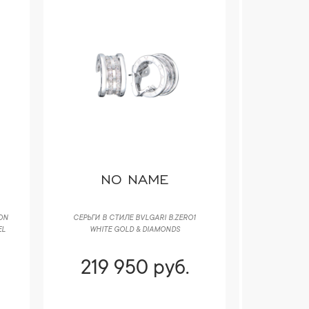
BVLGARI
RAL
ПОДВЕСКА BVLGARI ASTRALE WHITE
КОЛЬЦО R
GOLD
MULTICOLOR
265 600 руб.
244