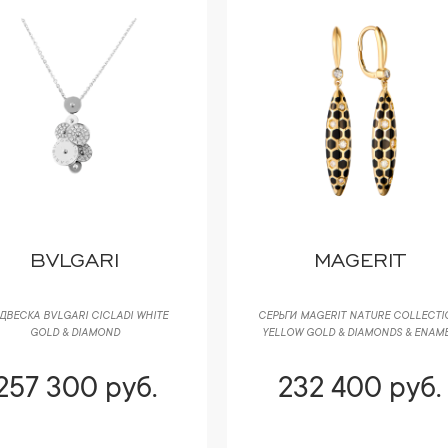
MAGERIT
NO NAME
ГИ MAGERIT NATURE COLLECTION
СЕРЬГИ В СТИЛЕ BVLGARI B.ZERO1
LOW GOLD & DIAMONDS & ENAMEL
WHITE GOLD & DIAMONDS
232 400 руб.
219 950 руб.