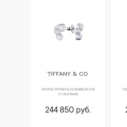
 CO
BVLGARI
BLES 0,70
ПОДВЕСКА BVLGARI CICLADI WHITE
СЕРЬ
GOLD & DIAMOND
YEL
уб.
257 300 руб.