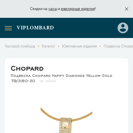
Скидки на
часы
и
ювелирные изделия
!
VIPLOMBARD
Скидки на
часы
и
ювелирные изделия
!
Часовой ломбард
Каталог
Ювелирные изделия
Подвеска Chopar
Chopard
Подвеска Chopard Happy Diamonds Yellow Gold
79/3180-20
37140