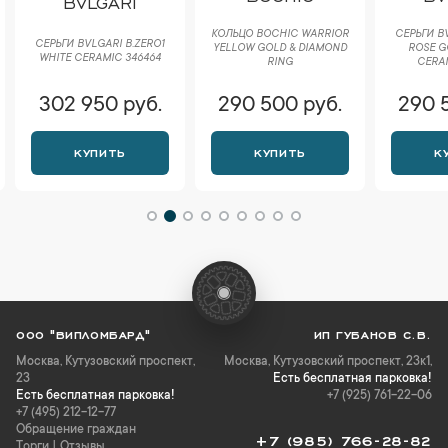
BVLGARI
КОЛЬЦО BOCHIC WARRIOR
СЕРЬГИ B
СЕРЬГИ BVLGARI B.ZERO1
YELLOW GOLD & DIAMOND
ROSE G
WHITE CERAMIC 346464
RING
CERAM
302 950 руб.
290 500 руб.
290 
КУПИТЬ
КУПИТЬ
К
ООО "ВИПЛОМБАРД"
ИП ГУБАНОВ С.В.
Москва
,
Кутузовский проспект,
Москва, Кутузовский проспект, 23к1,
23
Есть бесплатная парковка!
Есть бесплатная парковка!
+7 (925) 761-22-06
+7 (495) 212-12-77
Обращение граждан
+7 (985) 766-28-82
Торги
|
Отзывы