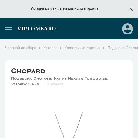
Скидки на
часы
и
ювелирные изделия
!
VIPLOMBARD
Скидки на
часы
и
ювелирные изделия
!
Часовой ломбард
Каталог
Ювелирные изделия
Подвеска Chopar
Chopard
Подвеска Chopard Happy Hearts Turquoise
797482-1401
40472