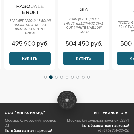
PASQUALE
GIA
BRUNI
КОЛЬЦО GIA 1,20 CT
БРАСЛЕТ PASQUALE BRUNI
ПУСЕТЫ GIA
FANCY YELLOW/VS2 OVAL
AMORE ROSE GOLD &
1,04 CT I
CUT & WHITE & YELLOW
DIAMOND & QUARTZ
DI
GOLD
15827R
495 900 руб.
504 450 руб.
500 
КУПИТЬ
КУПИТЬ
К
ООО "ВИПЛОМБАРД"
ИП ГУБАНОВ С.В.
Москва
,
Кутузовский проспект,
Москва, Кутузовский проспект, 23к1,
23
Есть бесплатная парковка!
Есть бесплатная парковка!
+7 (925) 761-22-06