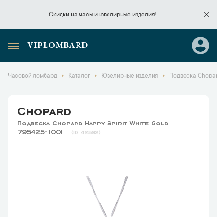
Скидки на
часы
и
ювелирные изделия
!
VIPLOMBARD
Скидки на
часы
и
ювелирные изделия
!
Часовой ломбард
Каталог
Ювелирные изделия
Подвеска Chopard
Chopard
Подвеска Chopard Happy Spirit White Gold
795425-1001
42592