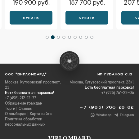
190 900 руб.
157 700 руб.
207 
КУПИТЬ
КУПИТЬ
К
ООО "ВИПЛОМБАРД"
ИП ГУБАНОВ С.В.
Москва
,
Кутузовский проспект,
Москва, Кутузовский проспект, 23к1,
23
Есть бесплатная парковка!
Есть бесплатная парковка!
+7 (925) 761-22-06
+7 (495) 212-12-77
Обращение граждан
+7 (985) 766-28-82
Торги
|
Отзывы
О ломбарде
|
Карта сайта
Whatsapp
Telegram
Политика обработки
персональных данных
VIPLOMBARD