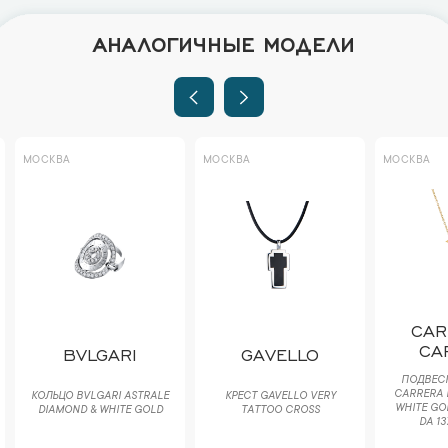
АНАЛОГИЧНЫЕ МОДЕЛИ
МОСКВА
МОСКВА
МОСКВА
CAR
CA
BVLGARI
GAVELLO
ПОДВЕСК
CARRERA 
КОЛЬЦО BVLGARI ASTRALE
КРЕСТ GAVELLO VERY
WHITE GO
DIAMOND & WHITE GOLD
TATTOO CROSS
DA 13