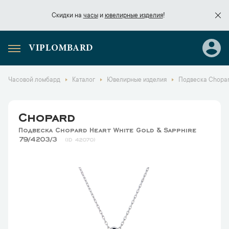
Скидки на
часы
и
ювелирные изделия
!
VIPLOMBARD
Скидки на
часы
и
ювелирные изделия
!
Часовой ломбард
Каталог
Ювелирные изделия
Подвеска Chopard
Chopard
Подвеска Chopard Heart White Gold & Sapphire
79/4203/3
42070