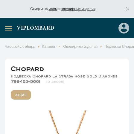
Скидки на
часы
и
ювелирные изделия
!
VIPLOMBARD
Скидки на
часы
и
ювелирные изделия
!
Часовой ломбард
Каталог
Ювелирные изделия
Подвеска Chopar
Chopard
Подвеска Chopard La Strada Rose Gold Diamonds
799455-5001
38098
АКЦИЯ