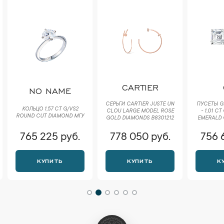
CARTIER
NO NAME
СЕРЬГИ CARTIER JUSTE UN
ПУСЕТЫ GI
КОЛЬЦО 1,57 СT G/VS2
CLOU LARGE MODEL ROSE
- 1,01 C
ROUND CUT DIAMOND МГУ
GOLD DIAMONDS B8301212
EMERALD 
765 225 руб.
778 050 руб.
756 
КУПИТЬ
КУПИТЬ
К