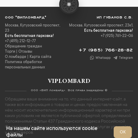
ООО "ВИПЛОМБАРД"
ИП ГУБАНОВ С.В.
Москва
,
Кутузовский проспект,
Москва, Кутузовский проспект, 23к1,
23
Есть бесплатная парковка!
Есть бесплатная парковка!
+7 (925) 761-22-06
+7 (495) 212-12-77
Обращение граждан
+7 (985) 766-28-82
Торги
|
Отзывы
О ломбарде
|
Карта сайта
Whatsapp
Telegram
Политика обработки
персональных данных
VIPLOMBARD
ООО «ВИП Ломбард». Все права защищены ©
Обращаем ваше внимание на то, что данный интернет-сайт, а
также вся информация о товарах и ценах, предоставленная на
нём, носит исключительно информационный характер и ни при
каких условиях не является публичной офертой, определяемой
положениями Статьи 437 Гражданского кодекса Российской
Федерации. Актуальность данных о товарах и услугах уточняйте
На нашем сайте используются cookie
ОК
у менеджеров.
файлы