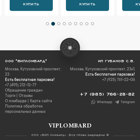
КУПИТЬ
КУПИТЬ
К
ООО "ВИПЛОМБАРД"
ИП ГУБАНОВ С.В.
Москва
,
Кутузовский проспект,
Москва, Кутузовский проспект, 23к1,
23
Есть бесплатная парковка!
Есть бесплатная парковка!
+7 (925) 761-22-06
+7 (495) 212-12-77
Обращение граждан
+7 (985) 766-28-82
Торги
|
Отзывы
О ломбарде
|
Карта сайта
Whatsapp
Telegram
Политика обработки
персональных данных
VIPLOMBARD
ООО «ВИП Ломбард». Все права защищены ©