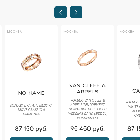
МОСКВА
МОСКВА
МОСКВА
VAN CLEEF &
CA
ARPELS
NO NAME
КОЛЬЦО VAN CLEEF &
КОЛЬЦО 
ARPELS TENDREMENT
КОЛЬЦО В СТИЛЕ MESSIKA
WHITE 
SIGNATURE ROSE GOLD
MOVE CLASSIC 6
MODEL
WEDDING BAND (SIZE 56)
DIAMONDS
CRB
VCARP5MT56
87 150 руб.
95 450 руб.
87 1