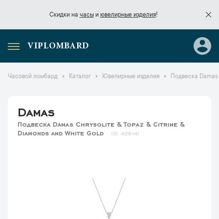
Скидки на
часы
и
ювелирные изделия
!
VIPLOMBARD
Скидки на
часы
и
ювелирные изделия
!
Часовой ломбард
Каталог
Ювелирные изделия
Подвеска Damas С
Damas
Подвеска Damas Сhrysolite & Topaz & Citrine &
Diamonds and White Gold
42614