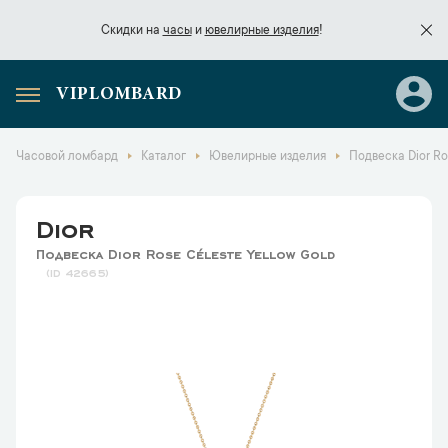
Скидки на
часы
и
ювелирные изделия
!
VIPLOMBARD
Скидки на
часы
и
ювелирные изделия
!
Часовой ломбард
Каталог
Ювелирные изделия
Подвеска Dior Ro
Dior
Подвеска Dior Rose Céleste Yellow Gold
42665