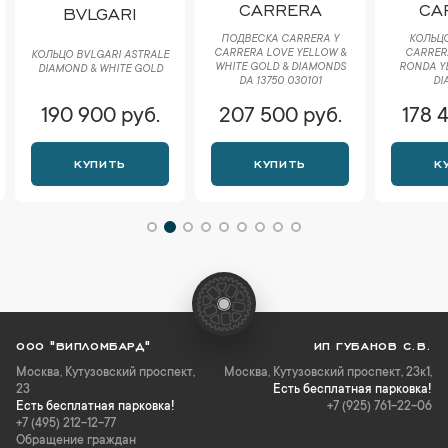
CARRERA
CA
BVLGARI
ПОДВЕСКА CARRERA Y
КОЛЬЦО
CARRERA LOVE YELLOW &
CARRER
КОЛЬЦО BVLGARI ASTRALE
WHITE GOLD & DIAMONDS
RONDA Y
DIAMOND & WHITE GOLD
DA 13750 030101
DI
190 900 руб.
207 500 руб.
178 
КУПИТЬ
КУПИТЬ
К
ООО "ВИПЛОМБАРД"
ИП ГУБАНОВ С.В.
Москва
,
Кутузовский проспект,
Москва, Кутузовский проспект, 23к1,
23
Есть бесплатная парковка!
Есть бесплатная парковка!
+7 (925) 761-22-06
+7 (495) 212-12-77
Обращение граждан