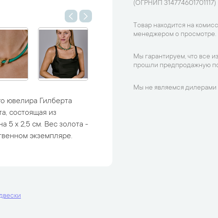
(ОГРНИП 314774601701117)
Товар находится на комисс
менеджером о просмотре.
Мы гарантируем, что все и
прошли предпродажную по
Мы не являемся дилерами 
го ювелира Гилберта
та, состоящая из
 5 х 2,5 см. Вес золота -
твенном экземпляре.
двески