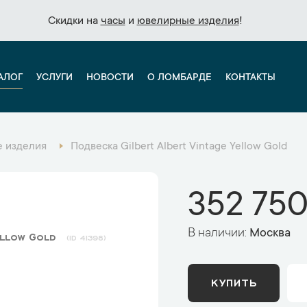
Скидки на
Скидки на
часы
часы
и
и
ювелирные изделия
ювелирные изделия
!
!
АЛОГ
УСЛУГИ
НОВОСТИ
О ЛОМБАРДЕ
КОНТАКТЫ
 изделия
Подвеска Gilbert Albert Vintage Yellow Gold
352 750
В наличии:
Москва
ellow Gold
41398
КУПИТЬ