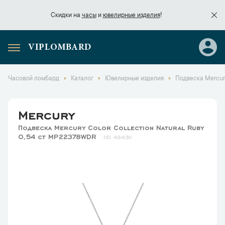
Скидки на
часы
и
ювелирные изделия
!
VIPLOMBARD
Скидки на
часы
и
ювелирные изделия
!
Часовой ломбард
Каталог
Ювелирные изделия
Подвеска Mercury
Mercury
Подвеска Mercury Color Collection Natural Ruby
0,54 ct MP22378WDR
42431