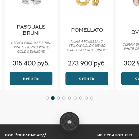
PASQUALE
POMELLATO
BV
BRUNI
СЕРЬГИ POMELLATO
СЕРЬГИ PASQUALE BRUNI
СЕРЬГИ B
YELLOW GOLD CURVED
РRАTО FIORITO WHITE
WHITE CE
OVAL HOOP WITH HINGES
GOLD & DIAMOND
315 400 руб.
273 900 руб.
302 
КУПИТЬ
КУПИТЬ
К
ООО "ВИПЛОМБАРД"
ИП ГУБАНОВ С.В.