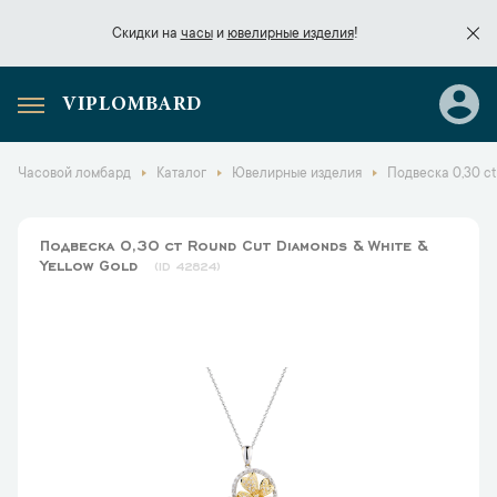
Скидки на
часы
и
ювелирные изделия
!
VIPLOMBARD
Скидки на
часы
и
ювелирные изделия
!
Часовой ломбард
Каталог
Ювелирные изделия
Подвеска 0,30 ct
Подвеска 0,30 ct Round Cut Diamonds & White &
Yellow Gold
42824