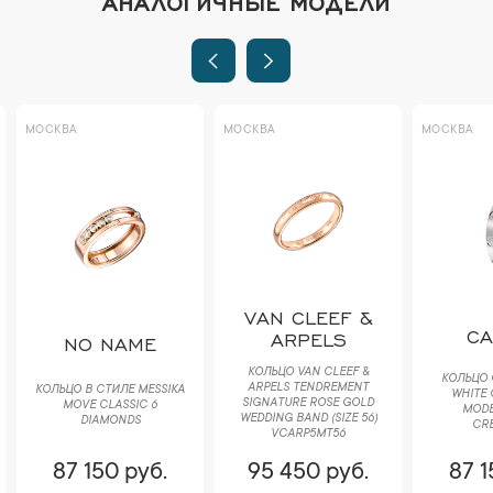
МОСКВА
МОСКВА
МОСКВА
VAN CLEEF &
CA
ARPELS
NO NAME
КОЛЬЦО VAN CLEEF &
КОЛЬЦО 
ARPELS TENDREMENT
КОЛЬЦО В СТИЛЕ MESSIKA
WHITE 
SIGNATURE ROSE GOLD
MOVE CLASSIC 6
MODEL
WEDDING BAND (SIZE 56)
DIAMONDS
CRB
VCARP5MT56
87 150 руб.
95 450 руб.
87 1