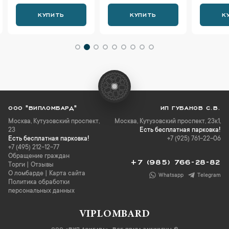
КУПИТЬ
КУПИТЬ
К
ООО "ВИПЛОМБАРД"
ИП ГУБАНОВ С.В.
Москва
,
Кутузовский проспект,
Москва, Кутузовский проспект, 23к1,
23
Есть бесплатная парковка!
Есть бесплатная парковка!
+7 (925) 761-22-06
+7 (495) 212-12-77
Обращение граждан
+7 (985) 766-28-82
Торги
|
Отзывы
О ломбарде
|
Карта сайта
Whatsapp
Telegram
Политика обработки
персональных данных
VIPLOMBARD
ООО «ВИП Ломбард». Все права защищены ©