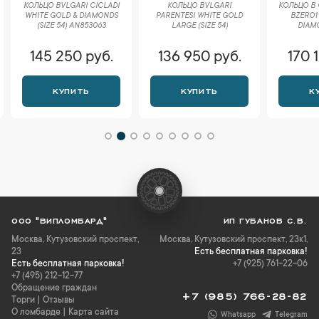
КОЛЬЦО BVLGARI CICLADI
КОЛЬЦО BVLGARI
КОЛЬЦО В 
WHITE GOLD & DIAMONDS
PARENTESI WHITE GOLD
BZERO1
(SIZE 54) AN853063
LARGE (SIZE 54)
DIAM
145 250 руб.
136 950 руб.
170 
КУПИТЬ
КУПИТЬ
К
ООО "ВИПЛОМБАРД"
ИП ГУБАНОВ С.В.
Москва
,
Кутузовский проспект,
Москва, Кутузовский проспект, 23к1,
23
Есть бесплатная парковка!
Есть бесплатная парковка!
+7 (925) 761-22-06
+7 (495) 212-12-77
Обращение граждан
+7 (985) 766-28-82
Торги
|
Отзывы
О ломбарде
|
Карта сайта
Whatsapp
Telegram