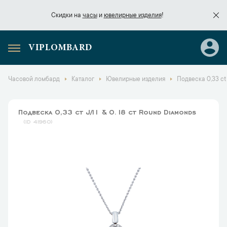
Скидки на
часы
и
ювелирные изделия
!
VIPLOMBARD
Скидки на
часы
и
ювелирные изделия
!
Часовой ломбард
Каталог
Ювелирные изделия
Подвеска 0,33 ct 
Подвеска 0,33 ct J/I1 & 0.18 ct Round Diamonds
41960