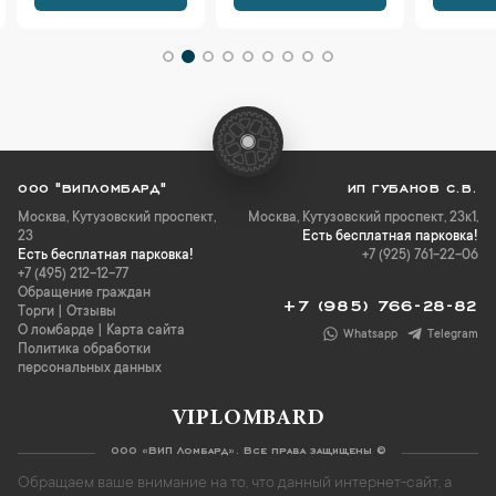
ООО "ВИПЛОМБАРД"
ИП ГУБАНОВ С.В.
Москва
,
Кутузовский проспект,
Москва, Кутузовский проспект, 23к1,
23
Есть бесплатная парковка!
Есть бесплатная парковка!
+7 (925) 761-22-06
+7 (495) 212-12-77
Обращение граждан
+7 (985) 766-28-82
Торги
|
Отзывы
О ломбарде
|
Карта сайта
Whatsapp
Telegram
Политика обработки
персональных данных
VIPLOMBARD
ООО «ВИП Ломбард». Все права защищены ©
Обращаем ваше внимание на то, что данный интернет-сайт, а