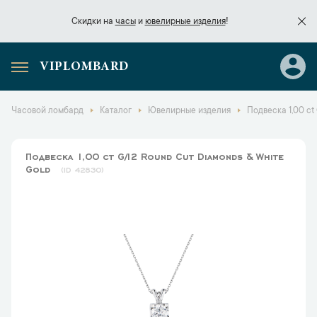
Скидки на
часы
и
ювелирные изделия
!
VIPLOMBARD
Скидки на
часы
и
ювелирные изделия
!
Часовой ломбард
Каталог
Ювелирные изделия
Подвеска 1,00 ct
Подвеска 1,00 ct G/I2 Round Cut Diamonds & White
Gold
42830