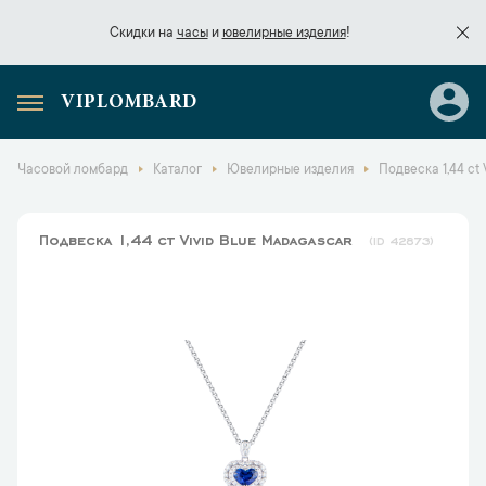
Скидки на
часы
и
ювелирные изделия
!
VIPLOMBARD
Скидки на
часы
и
ювелирные изделия
!
Часовой ломбард
Каталог
Ювелирные изделия
Подвеска 1,44 ct
Подвеска 1,44 ct Vivid Blue Madagascar
42873