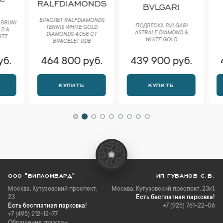
RALFDIAMONDS
BVLGARI
CA
БРАСЛЕТ RALFDIAMONDS
ПОДВЕСКА BVLGARI
TENNIS WHITE GOLD
БРАСЛЕТ
ASTRALE DIAMOND &
DIAMONDS 4,058 CT
BAISER
WHITE GOLD
BRACELET RDB
464 800 руб.
439 900 руб.
456 
КУПИТЬ
КУПИТЬ
К
ООО "ВИПЛОМБАРД"
ИП ГУБАНОВ С.В.
Москва
,
Кутузовский проспект,
Москва, Кутузовский проспект, 23к1,
23
Есть бесплатная парковка!
Есть бесплатная парковка!
+7 (925) 761-22-06
+7 (495) 212-12-77