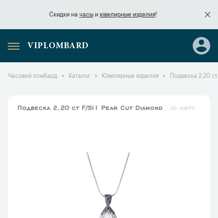
Скидки на
часы
и
ювелирные изделия
!
VIPLOMBARD
Скидки на
часы
и
ювелирные изделия
!
Часовой ломбард
Каталог
Ювелирные изделия
Подвеска 2,20 ct
Подвеска 2,20 ct F/SI1 Pear Cut Diamond
41871