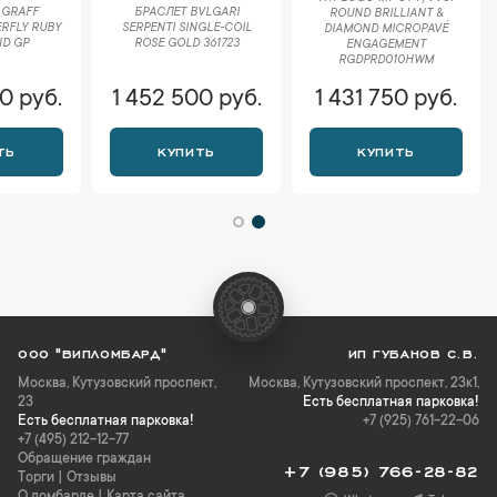
 GRAFF
БРАСЛЕТ BVLGARI
ROUND BRILLIANT &
ERFLY RUBY
SERPENTI SINGLE-COIL
DIAMOND MICROPAVÉ
ND GP
ROSE GOLD 361723
ENGAGEMENT
RGDPRD010HWM
0 руб.
1 452 500 руб.
1 431 750 руб.
ТЬ
КУПИТЬ
КУПИТЬ
ООО "ВИПЛОМБАРД"
ИП ГУБАНОВ С.В.
Москва
,
Кутузовский проспект,
Москва, Кутузовский проспект, 23к1,
23
Есть бесплатная парковка!
Есть бесплатная парковка!
+7 (925) 761-22-06
+7 (495) 212-12-77
Обращение граждан
+7 (985) 766-28-82
Торги
|
Отзывы