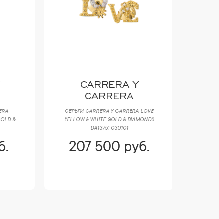
CARRERA Y
N
CARRERA
СЕРЬГИ CARRERA Y CARRERA LOVE
СЕРЬГИ В 
&
YELLOW & WHITE GOLD & DIAMONDS
WHITE
DA13751 030101
207 500 руб.
219