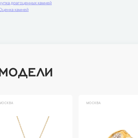
купка драгоценных камней
Оценка камней
 МОДЕЛИ
ВА
МОСКВА