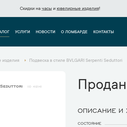
Скидки на
Скидки на
часы
часы
и
и
ювелирные изделия
ювелирные изделия
!
!
АЛОГ
УСЛУГИ
НОВОСТИ
О ЛОМБАРДЕ
КОНТАКТЫ
 изделия
Подвеска в стиле BVLGARI Serpenti Seduttori
Продан
 Seduttori
41214
ОПИСАНИЕ И
СОСТОЯНИЕ