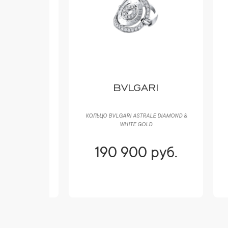
 CO
BVLGARI
BBLES 0,58
КОЛЬЦО BVLGARI ASTRALE DIAMOND &
ПОД
WHITE GOLD
YELL
уб.
190 900 руб.