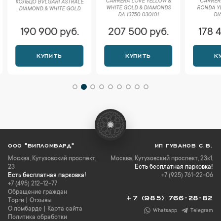
CARRERA LOVE YELLOW &
CARRER
КОЛЬЦО BVLGARI ASTRALE
WHITE GOLD & DIAMONDS
RONDA Y
DIAMOND & WHITE GOLD
DA 13750 030101
DI
190 900 руб.
207 500 руб.
178 
КУПИТЬ
КУПИТЬ
К
ООО "ВИПЛОМБАРД"
ИП ГУБАНОВ С.В.
Москва
,
Кутузовский проспект,
Москва, Кутузовский проспект, 23к1,
23
Есть бесплатная парковка!
Есть бесплатная парковка!
+7 (925) 761-22-06
+7 (495) 212-12-77
Обращение граждан
+7 (985) 766-28-82
Торги
|
Отзывы
О ломбарде
|
Карта сайта
Whatsapp
Telegram
Политика обработки