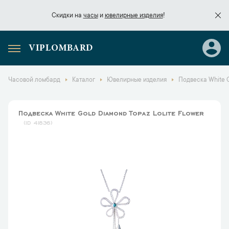
Скидки на
часы
и
ювелирные изделия
!
VIPLOMBARD
Скидки на
часы
и
ювелирные изделия
!
Часовой ломбард
Каталог
Ювелирные изделия
Подвеска White G
Подвеска White Gold Diamond Topaz Lolite Flower
41836