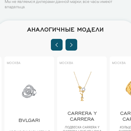
Мы не являемся дилерами данной марки, все часы имеют
владельца.
АНАЛОГИЧНЫЕ МОДЕЛИ
МОСКВА
МОСКВА
МОСКВА
CARRERA Y
CAR
CARRERA
CA
BVLGARI
ПОДВЕСКА CARRERA Y
КОЛЬЦО