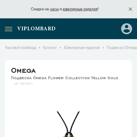
Скидки на
часы
и
ювелирные изделия
!
VIPLOMBARD
Скидки на
часы
и
ювелирные изделия
!
Часовой ломбард
Каталог
Ювелирные изделия
Подвеска Omega F
Omega
Подвеска Omega Flower Collection Yellow Gold
42347