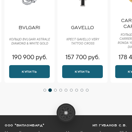
CAR
CA
BVLGARI
GAVELLO
КОЛЬЦО
CARRER
КОЛЬЦО BVLGARI ASTRALE
КРЕСТ GAVELLO VERY
RONDA Y
DIAMOND & WHITE GOLD
TATTOO CROSS
DI
190 900 руб.
157 700 руб.
178 
КУПИТЬ
КУПИТЬ
К
ООО "ВИПЛОМБАРД"
ИП ГУБАНОВ С.В.