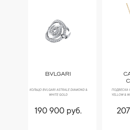
CARRERA Y
CARRERA
DIAMOND &
ПОДВЕСКА CARRERA Y CARRERA LOVE
СЕ
YELLOW & WHITE GOLD & DIAMONDS DA
YE
13750 030101
уб.
207 500 руб.