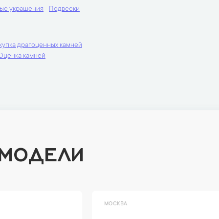
ые украшения
Подвески
купка драгоценных камней
Оценка камней
 МОДЕЛИ
ВА
МОСКВА