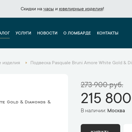
Скидки на
Скидки на
часы
часы
и
и
ювелирные изделия
ювелирные изделия
!
!
АЛОГ
УСЛУГИ
НОВОСТИ
О ЛОМБАРДЕ
КОНТАКТЫ
 изделия
Подвеска Pasquale Bruni Amore White Gold & D
273 900 руб.
215 800
te Gold & Diamonds &
В наличии:
Москва
КУПИТЬ