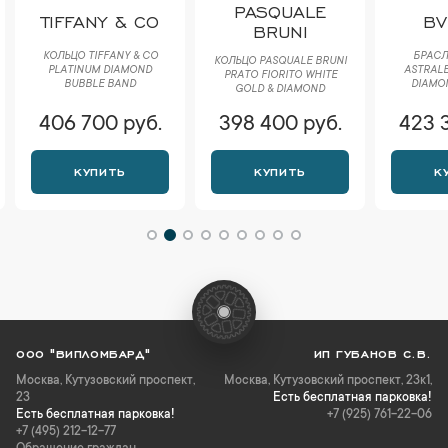
PASQUALE
TIFFANY & CO
BV
BRUNI
КОЛЬЦО TIFFANY & CO
БРАСЛ
КОЛЬЦО PASQUALE BRUNI
PLATINUM DIAMOND
ASTRALE
РRАTО FIORITO WHITE
BUBBLE BAND
DIAMON
GOLD & DIAMOND
406 700 руб.
398 400 руб.
423 
КУПИТЬ
КУПИТЬ
К
ООО "ВИПЛОМБАРД"
ИП ГУБАНОВ С.В.
Москва
,
Кутузовский проспект,
Москва, Кутузовский проспект, 23к1,
23
Есть бесплатная парковка!
Есть бесплатная парковка!
+7 (925) 761-22-06
+7 (495) 212-12-77