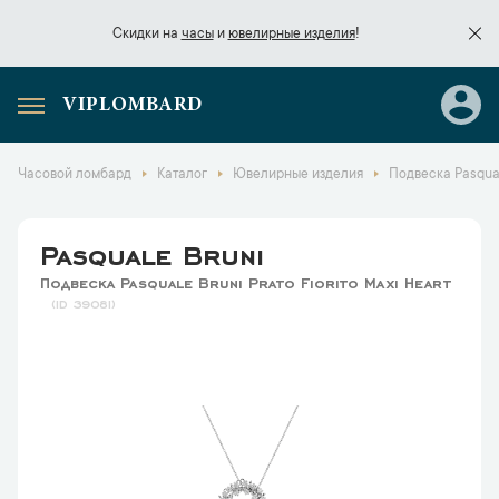
Скидки на
часы
и
ювелирные изделия
!
VIPLOMBARD
Скидки на
часы
и
ювелирные изделия
!
Часовой ломбард
Каталог
Ювелирные изделия
Подвеска Pasquale
Pasquale Bruni
Подвеска Pasquale Bruni Рrаtо Fiorito Maxi Heart
39081