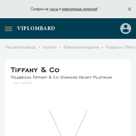
Скидки на
часы
и
ювелирные изделия
!
VIPLOMBARD
Скидки на
часы
и
ювелирные изделия
!
Часовой ломбард
Каталог
Ювелирные изделия
Подвеска Tiffany
Tiffany & Co
Подвеска Tiffany & Co Diamond Heart Platinum
42449