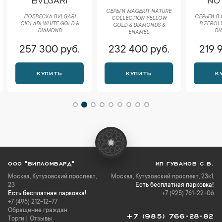
СЕРЬГИ MAGERIT NATURE
ПОДВЕСКА BVLGARI
СЕРЬГИ В 
COLLECTION YELLOW
CICLADI WHITE GOLD &
B.ZERO1
GOLD & DIAMONDS &
DIAMOND
DI
ENAMEL
257 300 руб.
232 400 руб.
219 
КУПИТЬ
КУПИТЬ
К
ООО "ВИПЛОМБАРД"
ИП ГУБАНОВ С.В.
Москва
,
Кутузовский проспект,
Москва, Кутузовский проспект, 23к1,
23
Есть бесплатная парковка!
Есть бесплатная парковка!
+7 (925) 761-22-06
+7 (495) 212-12-77
Обращение граждан
+7 (985) 766-28-82
Торги
|
Отзывы