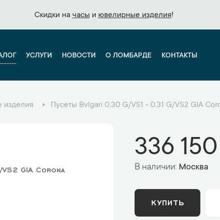
Скидки на
Скидки на
часы
часы
и
и
ювелирные изделия
ювелирные изделия
!
!
АЛОГ
УСЛУГИ
НОВОСТИ
О ЛОМБАРДЕ
КОНТАКТЫ
 изделия
Пусеты Bvlgari 0,30 G/VS1 - 0,31 G/VS2 GIA Cor
336 150
В наличии:
Москва
G/VS2 GIA Corona
КУПИТЬ