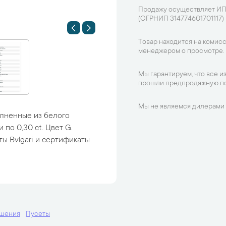
Продажу осуществляет ИП
(ОГРНИП 314774601701117)
Товар находится на комисс
менеджером о просмотре.
Мы гарантируем, что все и
прошли предпродажную по
Мы не являемся дилерами 
олненные из белого
по 0,30 ct. Цвет G.
ты Bvlgari и сертификаты
ашения
Пусеты