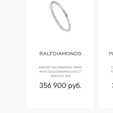
NDS
RALFDIAMONDS
P
 TENNIS
БРАСЛЕТ RALFDIAMONDS TENNIS
С
3,05 CT
WHITE GOLD DIAMONDS 3,052 CT
F
BRACELET RDB
уб.
356 900 руб.