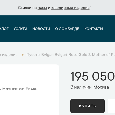
Скидки на
Скидки на
часы
часы
и
и
ювелирные изделия
ювелирные изделия
!
!
АЛОГ
УСЛУГИ
НОВОСТИ
О ЛОМБАРДЕ
КОНТАКТЫ
 изделия
Пусеты Bvlgari Bvlgari-Rose Gold & Mother of Pe
195 050
В наличии:
Москва
& Mother of Pearl
КУПИТЬ