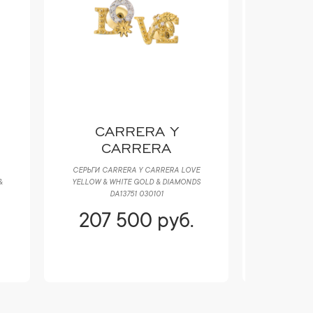
CARRERA Y
G
CARRERA
СЕРЬГИ CARRERA Y CARRERA LOVE
КОЛЬЦО G
&
YELLOW & WHITE GOLD & DIAMONDS
BLACK 
DA13751 030101
207 500 руб.
174