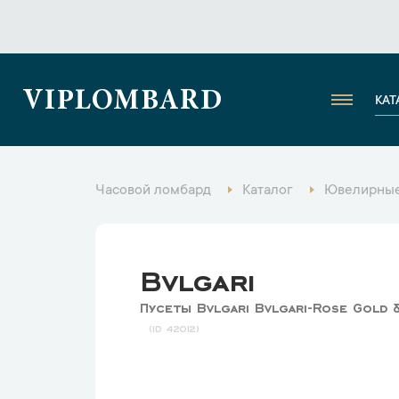
VIPLOMBARD
КАТ
Часовой ломбард
Каталог
Ювелирные
Bvlgari
Пусеты Bvlgari Bvlgari-Rose Gold 
42012