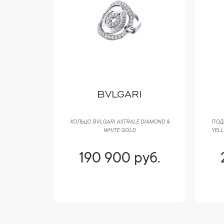
 CO
BVLGARI
BBLES 0,58
КОЛЬЦО BVLGARI ASTRALE DIAMOND &
ПОД
WHITE GOLD
YELL
уб.
190 900 руб.