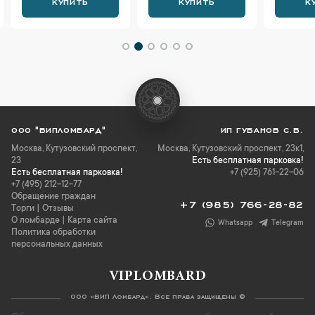
КУПИТЬ
КУПИТЬ
К
ООО "ВИПЛОМБАРД"
ИП ГУБАНОВ С.В.
Москва
,
Кутузовский проспект,
Москва, Кутузовский проспект, 23к1,
23
Есть бесплатная парковка!
Есть бесплатная парковка!
+7 (925) 761-22-06
+7 (495) 212-12-77
Обращение граждан
+7 (985) 766-28-82
Торги
|
Отзывы
О ломбарде
|
Карта сайта
Whatsapp
Telegram
Политика обработки
персональных данных
VIPLOMBARD
ООО «ВИП Ломбард». Все права защищены ©