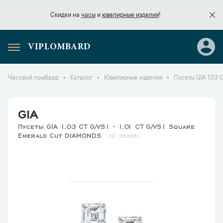
Скидки на
часы
и
ювелирные изделия
!
VIPLOMBARD
Скидки на
часы
и
ювелирные изделия
!
Часовой ломбард
Каталог
Ювелирные изделия
Пусеты GIA 1,03 
GIA
Пусеты GIA 1,03 CT G/VS1 - 1,01 CT G/VS1 Square
Emerald Cut DIAMONDS
38398