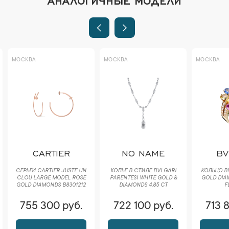
МОСКВА
МОСКВА
МОСКВА
CARTIER
NO NAME
BV
СЕРЬГИ CARTIER JUSTE UN
КОЛЬЕ В СТИЛЕ BVLGARI
КОЛЬЦО B
CLOU LARGE MODEL ROSE
PARENTESI WHITE GOLD &
GOLD DIA
GOLD DIAMONDS B8301212
DIAMONDS 4.85 CT
F
755 300 руб.
722 100 руб.
713 